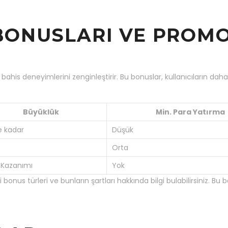
BONUSLARI VE PROM
 bahis deneyimlerini zenginleştirir. Bu bonuslar, kullanıcıların dah
Büyüklük
Min. Para Yatırma
e kadar
Düşük
Orta
 Kazanımı
Yok
bonus türleri ve bunların şartları hakkında bilgi bulabilirsiniz. Bu