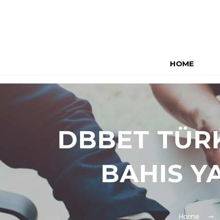
HOME
DBBET TÜR
BAHIS Y
Home