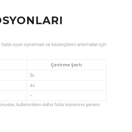
OSYONLARI
a fazla oyun oynaması ve kazançlarını artırmaları için
Çevirme Şartı
3x
4x
–
 bonuslar, kullanıcıların daha fazla kazanma şansını