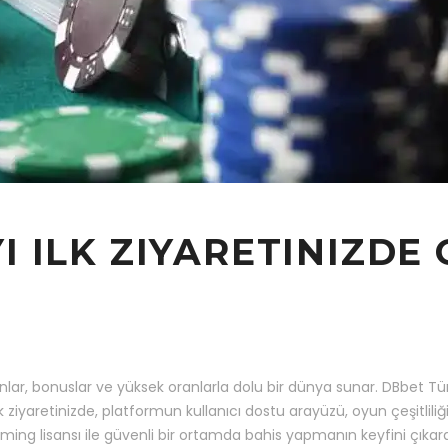
I ILK ZIYARETINIZDE
 oyunlar, bonuslar ve yüksek oranlarla dolu bir dünya sunar. DBbet
. İlk ziyaretinizde, platformun kullanıcı dostu arayüzü, oyun çeşitlil
ming lisansı ile güvenli bir ortamda bahis yapmanın keyfini çıkarabi