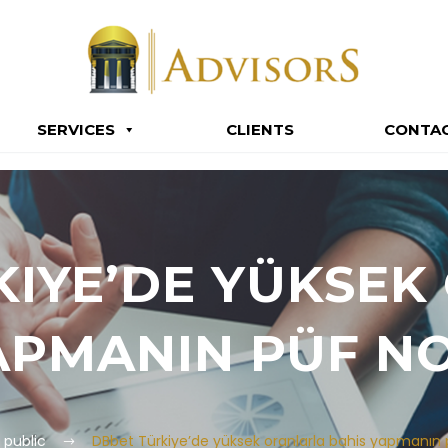
SERVICES
CLIENTS
CONTAC
KIYE’DE YÜKSEK
APMANIN PÜF N
public
DBbet Türkiye’de yüksek oranlarla bahis yapmanın p