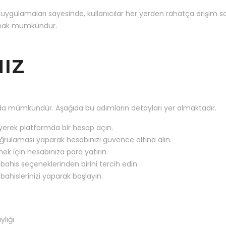
ygulamaları sayesinde, kullanıcılar her yerden rahatça erişim sağ
almak mümkündür.
NIZ
da mümkündür. Aşağıda bu adımların detayları yer almaktadır.
leyerek platformda bir hesap açın.
ğrulaması yaparak hesabınızı güvence altına alın.
mek için hesabınıza para yatırın.
bahis seçeneklerinden birini tercih edin.
ahislerinizi yaparak başlayın.
ylığı